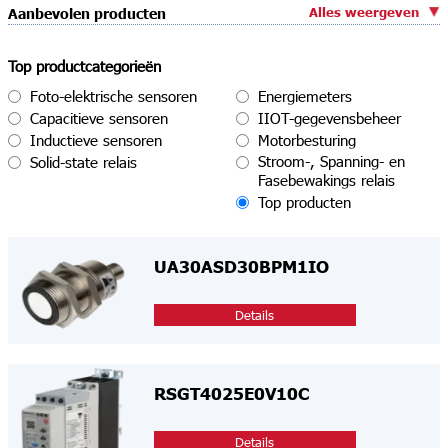
Alles weergeven
Aanbevolen producten
Top productcategorieën
Foto-elektrische sensoren
Energiemeters
Capacitieve sensoren
IIOT-gegevensbeheer
Inductieve sensoren
Motorbesturing
Stroom-, Spanning- en
Solid-state relais
Fasebewakings relais
Top producten
UA30ASD30BPM1IO
Details
RSGT4025E0V10C
Details