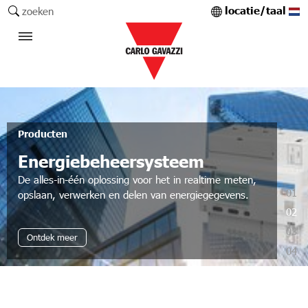
locatie/taal
zoeken
Producten
Energiebeheersysteem
De alles-in-één oplossing voor het in realtime meten,
01
opslaan, verwerken en delen van energiegegevens.
02
03
Ontdek meer
04