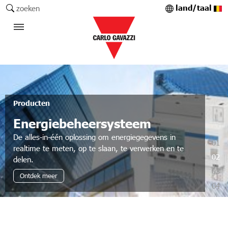
land/taal
zoeken
Producten
Energiebeheersysteem
De alles-in-één oplossing om energiegegevens in
01
realtime te meten, op te slaan, te verwerken en te
02
delen.
03
Ontdek meer
04