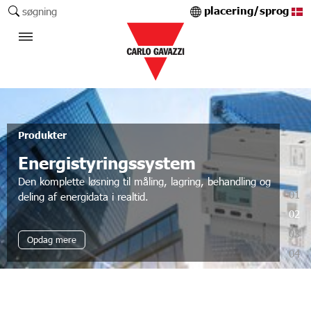
placering/sprog
søgning
Produkter
Energistyringssystem
Den komplette løsning til måling, lagring, behandling og
01
deling af energidata i realtid.
02
03
Opdag mere
04