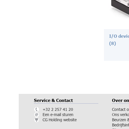
I/O devi
(8)
Service & Contact
Over o
+32 2 257 41 20
Contact 
Een e-mail sturen
Ons verk
CG Holding website
Beurzen 
Bedrijfsi