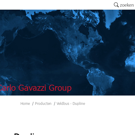
zoeken
arlo Gavazzi Group
Home
Producten
Veldbus - Dupline