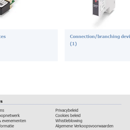
ces
Connection/branching dev
(1)
ns
ons
Privacybeleid
oopnetwerk
Cookies beleid
& evenementen
Whistleblowing
nformatie
Algemene Verkoopsvoorwaarden