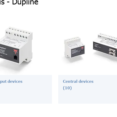
s - Dupline
nput devices
Central devices
(10)