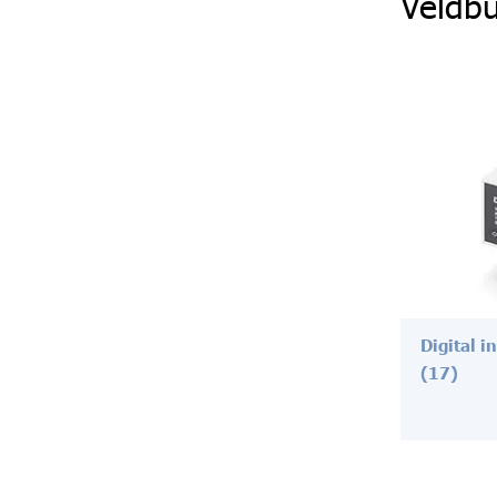
Veldbu
Digital i
(17)