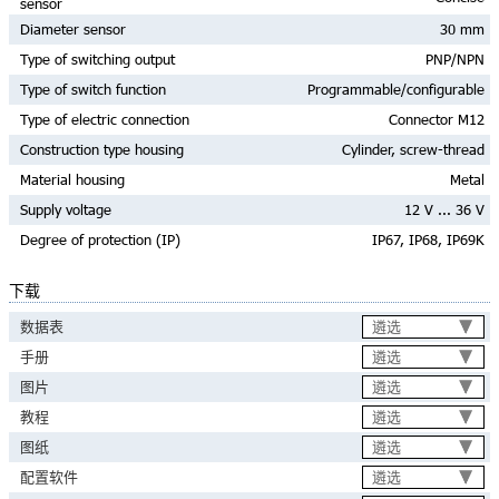
sensor
Diameter sensor
30 mm
Type of switching output
PNP/NPN
Type of switch function
Programmable/configurable
Type of electric connection
Connector M12
Construction type housing
Cylinder, screw-thread
Material housing
Metal
Supply voltage
12 V ... 36 V
Degree of protection (IP)
IP67, IP68, IP69K
下载
遴选
数据表
遴选
手册
遴选
图片
遴选
教程
遴选
图纸
遴选
配置软件