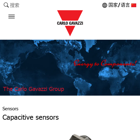
国家/语言
搜索
The Carlo Gavazzi Group
Sensors
Capacitive sensors