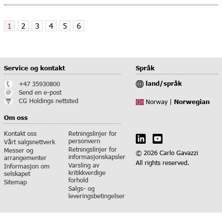
1
2
3
4
5
6
Service og kontakt
Språk
land/språk
+47 35930800
Send en e-post
CG Holdings nettsted
Norwegian
Norway |
Om oss
Kontakt oss
Retningslinjer for
personvern
Vårt salgsnettverk
Retningslinjer for
Messer og
© 2026 Carlo Gavazzi
informasjonskapsler
arrangementer
All rights reserved.
Varsling av
Informasjon om
kritikkverdige
selskapet
forhold
Sitemap
Salgs- og
leveringsbetingelser