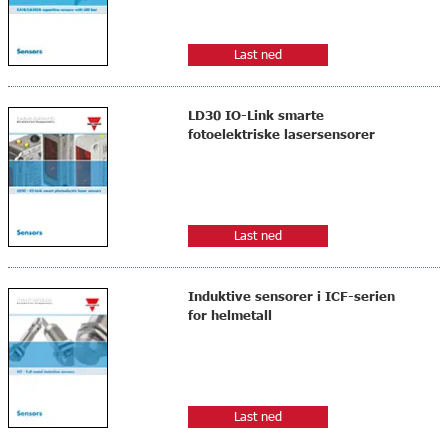
Last ned
LD30 IO-Link smarte
fotoelektriske lasersensorer
Last ned
Induktive sensorer i ICF-serien
for helmetall
Last ned