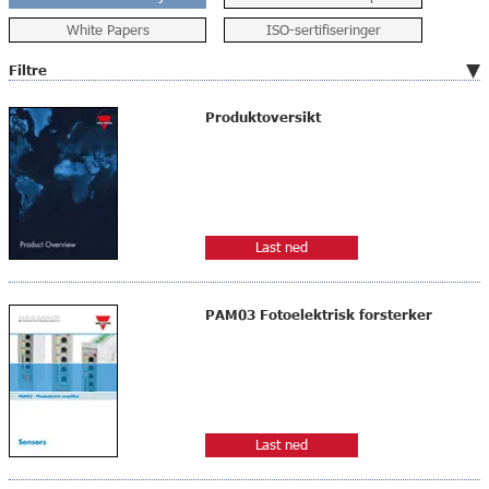
White Papers
ISO-sertifiseringer
Filtre
Produktoversikt
Last ned
PAM03 Fotoelektrisk forsterker
Last ned