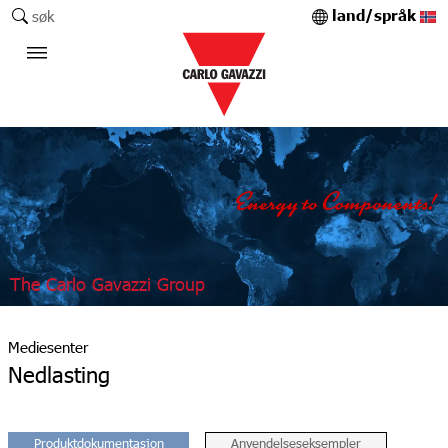
land/språk
søk
The Carlo Gavazzi Group
Mediesenter
Nedlasting
Produktdokumentasjon
Anvendelseseksempler