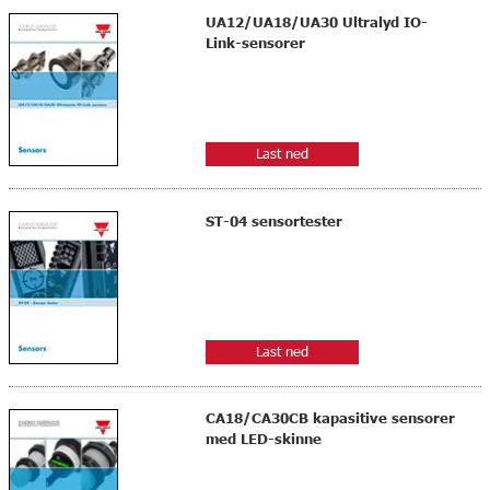
UA12/UA18/UA30 Ultralyd IO-
Link-sensorer
Last ned
ST-04 sensortester
Last ned
CA18/CA30CB kapasitive sensorer
med LED-skinne