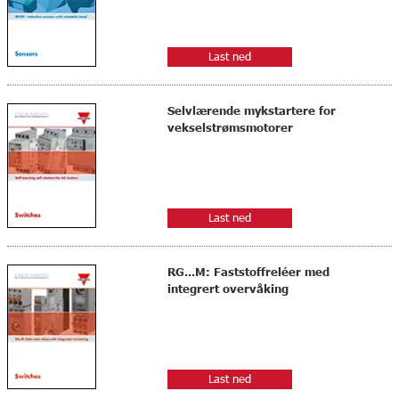
Last ned
Selvlærende mykstartere for
vekselstrømsmotorer
Last ned
RG...M: Faststoffreléer med
integrert overvåking
Last ned