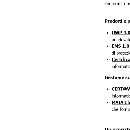
conformità n
Prodotti e p
UWP 4.
un elevato
EMS 1.0
di protez
Certific
informatic
Gestione sc
CERT@V
informatic
MAIA Cl
che fornis
Un ecosis