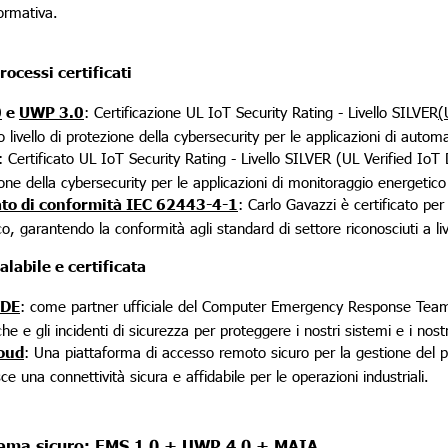
ormativa.
rocessi certificati
0
e
UWP 3.0
: Certificazione UL IoT Security Rating - Livello SILVER
(
 livello di protezione della cybersecurity per le applicazioni di automa
: Certificato UL IoT Security Rating - Livello SILVER (UL Verified IoT 
ione della cybersecurity per le applicazioni di monitoraggio energetic
ato di conformità IEC 62443-4-1
: Carlo Gavazzi è certificato per 
o, garantendo la conformità agli standard di settore riconosciuti a liv
alabile e certificata
DE
: come partner ufficiale del Computer Emergency Response Tea
he e gli incidenti di sicurezza per proteggere i nostri sistemi e i nostri
oud
: Una piattaforma di accesso remoto sicuro per la gestione del p
ce una connettività sicura e affidabile per le operazioni industriali.
tema sicuro: EMS 1.0 + UWP 4.0 + MAIA