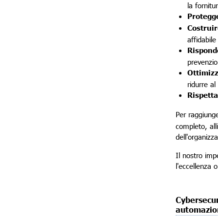
la fornitu
Protegge
Costruir
affidabile
Risponde
prevenzion
Ottimizz
ridurre al
Rispettar
Per raggiunge
completo, all
dell'organizz
Il nostro imp
l'eccellenza 
Cybersecur
automazio