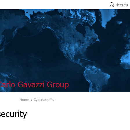
ricerca
arlo Gavazzi Group
Home
Cybersecurity
ecurity