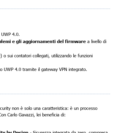
o UWP 4.0.
blemi e gli aggiornamenti del firmware
a livello di
 sui contatori collegati, utilizzando le funzioni
0 o UWP 4.0 tramite il gateway VPN integrato.
curity non è solo una caratteristica: è un processo
on Carlo Gavazzi, lei beneficia di:
ity by Design
- Sicurezza integrata da zero, compresa