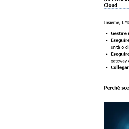
Cloud
Insieme, EMS
Gestire 
Eseguire
unità o d
Eseguir
gateway d
Collegars
Perché sce