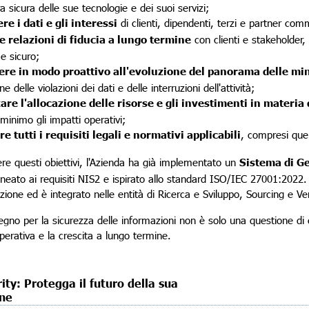
ra sicura delle sue tecnologie e dei suoi servizi;
re i dati e gli interessi
di clienti, dipendenti, terzi e partner comm
e relazioni di fiducia a lungo termine
con clienti e stakeholder
 e sicuro;
re in modo proattivo all'evoluzione del panorama delle mi
e delle violazioni dei dati e delle interruzioni dell'attività;
are l'allocazione delle risorse e gli investimenti in materia 
 minimo gli impatti operativi;
e tutti i requisiti legali e normativi applicabili
, compresi quell
re questi obiettivi, l'Azienda ha già implementato un
Sistema di G
ineato ai requisiti NIS2 e ispirato allo standard ISO/IEC 27001:2022. Q
azione ed è integrato nelle entità di Ricerca e Sviluppo, Sourcing e Ven
egno per la sicurezza delle informazioni non è solo una questione di
operativa e la crescita a lungo termine.
ity: Protegga il futuro della sua
ne