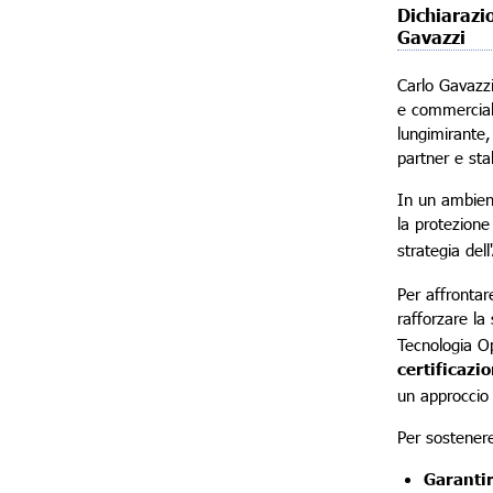
Dichiarazi
Gavazzi
Carlo Gavazzi
e commerciali
lungimirante,
partner e sta
In un ambien
la protezione
strategia del
Per affrontar
rafforzare la
Tecnologia Op
certificaz
un approccio 
Per sostenere
Garantir