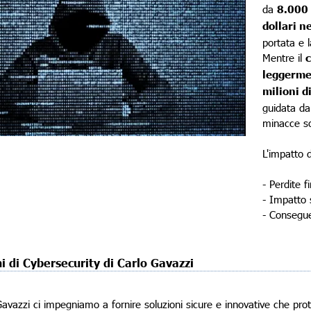
da
8.000 
dollari n
portata e l
Mentre il
c
leggerme
milioni di
guidata da
minacce so
L'impatto 
- Perdite f
- Impatto 
- Consegue
ni di Cybersecurity di Carlo Gavazzi
Gavazzi ci impegniamo a fornire soluzioni sicure e innovative che prot