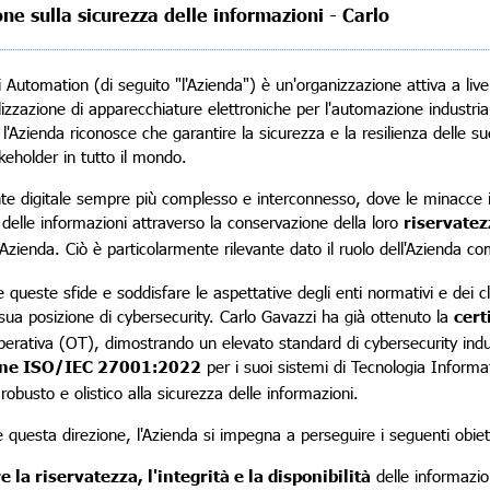
one sulla sicurezza delle informazioni - Carlo
 Automation (di seguito "l'Azienda") è un'organizzazione attiva a live
zzazione di apparecchiature elettroniche per l'automazione industria
 l'Azienda riconosce che garantire la sicurezza e la resilienza delle su
keholder in tutto il mondo.
te digitale sempre più complesso e interconnesso, dove le minacce i
 delle informazioni attraverso la conservazione della loro
riservatezz
l'Azienda. Ciò è particolarmente rilevante dato il ruolo dell'Azienda 
e queste sfide e soddisfare le aspettative degli enti normativi e dei cl
 sua posizione di cybersecurity. Carlo Gavazzi ha già ottenuto la
cert
erativa (OT), dimostrando un elevato standard di cybersecurity indus
ione ISO/IEC 27001:2022
per i suoi sistemi di Tecnologia Informa
robusto e olistico alla sicurezza delle informazioni.
 questa direzione, l'Azienda si impegna a perseguire i seguenti obiett
e la riservatezza, l'integrità e la disponibilità
delle informazio