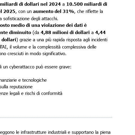
miliardi di dollari nel 2024
a
10.500 miliardi di
el 2025
, con un
aumento del 31%
, che riflette la
a sofisticazione degli attacchi.
osto medio di una violazione dei dati è
nte diminuito
(da
4,88 milioni di dollari
a
4,44
 dollari
) grazie a una più rapida risposta agli incidenti
ll'AI, il volume e la complessità complessiva delle
no cresciuti in modo significativo.
di un cyberattacco può essere grave:
inanziarie e tecnologiche
sulla reputazione
nze legali e rischi di conformità
eggono le infrastrutture industriali e supportano la piena