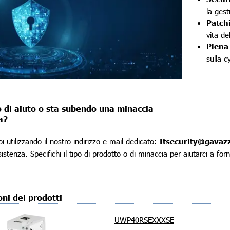
la gest
Patch
vita de
Piena
sulla c
 di aiuto o sta subendo una minaccia
a?
oi utilizzando il nostro indirizzo e-mail dedicato:
Itsecurity@gavaz
sistenza. Specifichi il tipo di prodotto o di minaccia per aiutarci a for
oni dei prodotti
UWP40RSEXXXSE