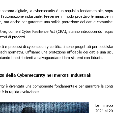
panorama digitale, la cybersecurity è un requisito fondamentale, sopra
e l'automazione industriale. Prevenire in modo proattivo le minacce in
 ma anche per garantire una solida protezione dei dati e comunicazi
ve, come il Cyber Resilience Act (CRA), stanno introducendo requisiti
tori di prodotti.
otti e processi di cybersecurity certificati sono progettati per soddisf
uadri normativi. Offriamo una protezione affidabile dei dati e una si
iutando i nostri clienti a salvaguardare i loro sistemi con fiducia.
za della Cybersecurity nei mercati industriali
ity è diventata una componente fondamentale per garantire la continu
 è in rapida evoluzione:
Le minacce
2024 al 20