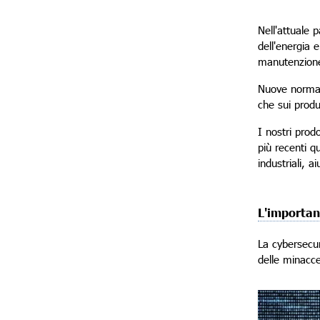
Nell'attuale 
dell'energia 
manutenzione,
Nuove normati
che sui produt
I nostri prod
più recenti q
industriali, a
L'importan
La cybersecur
delle minacce